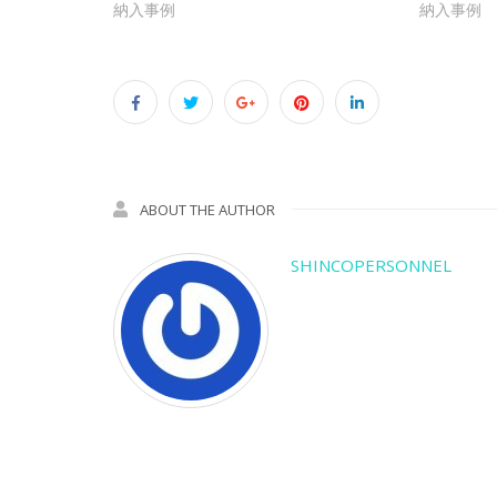
い
し
納入事例
納入事例
ウ
て
ィ
く
ン
だ
ド
さ
ウ
い
で
(新
開
し
き
い
ま
ウ
す)
ィ
ン
ド
ウ
で
開
ABOUT THE AUTHOR
き
ま
す)
SHINCOPERSONNEL