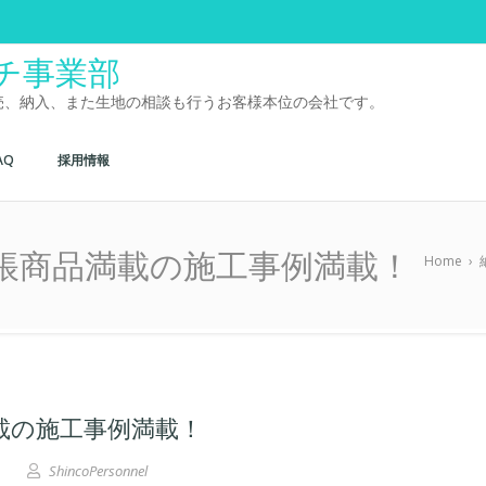
チ事業部
売、納入、また生地の相談も行うお客様本位の会社です。
AQ
採用情報
帳商品満載の施工事例満載！
Home
›
載の施工事例満載！
ShincoPersonnel