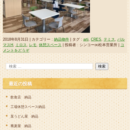
2018年8月31日
|
カテゴリー :
納品物件
|
タグ :
arti
,
CRES
,
テミス
,
パル
マスH
,
ミロス
,
レモ
,
休憩スペース
|
投稿者 : シンコー㈱松本営業所
|
コ
メントをどうぞ
最近の投稿
飲食店 納品
工場休憩スペース納品
某うどん屋 納品
蕎麦屋 納品