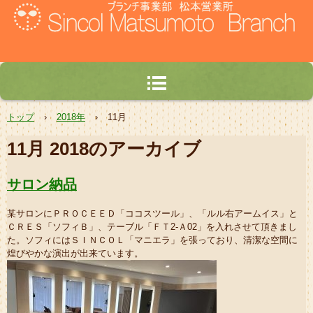
TEL.0263-53-7158
〒399-0702 長野県塩尻市広丘野村1788-286
トップ
›
2018年
›
11月
11月 2018
のアーカイブ
サロン納品
某サロンにＰＲＯＣＥＥＤ「ココスツール」、「ルル右アームイス」と
ＣＲＥＳ「ソフィＢ」、テーブル「ＦＴ2-Ａ02」を入れさせて頂きまし
た。ソフィにはＳＩＮＣＯＬ「マニエラ」を張っており、清潔な空間に
煌びやかな演出が出来ています。