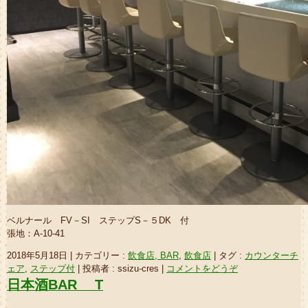
ベルナール FV－SI ステップS－５DK 付
張地：A-10-41
2018年5月18日
|
カテゴリー :
飲食店, BAR
,
飲食店
|
タグ :
カウンターチ
ェア
,
ステップ付
|
投稿者 : ssizu-cres
|
コメントをどうぞ
日本酒BAR T