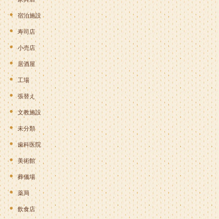
宿泊施設
寿司店
小売店
居酒屋
工場
張替え
文教施設
未分類
歯科医院
美術館
葬儀場
薬局
飲食店