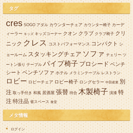
タグ
cres
カウンターチェア
カーデ
SOGO
アダル
カウンター椅子
クリ
クラブ
クオン
ィーラー
キッズコーナー
クラブ椅子
キッズ
クレス
ニック
コンパクト
コストパフォーマンス
シ
ソファ
スタッキングチェア
ョールーム
チェリー
ツ
パイプ椅子
プロシード
ベンチ
ートン張り
テーブル
ベンチソファ
シート
ホテル
メラミンテーブル
レストラン
ロビー
別
ロビー椅子
ロビーチェア
ロングセラー
中田産業
木製椅子
張替
注
特
居酒屋
取っ手付き
和風
待合
演漆
注
特注品
省スペース
食堂
メタ情報
ログイン