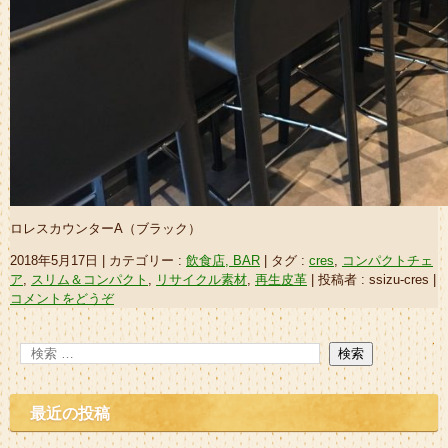
ロレスカウンターA（ブラック）
2018年5月17日
|
カテゴリー :
飲食店, BAR
|
タグ :
cres
,
コンパクトチェ
ア
,
スリム＆コンパクト
,
リサイクル素材
,
再生皮革
|
投稿者 : ssizu-cres
|
コメントをどうぞ
最近の投稿