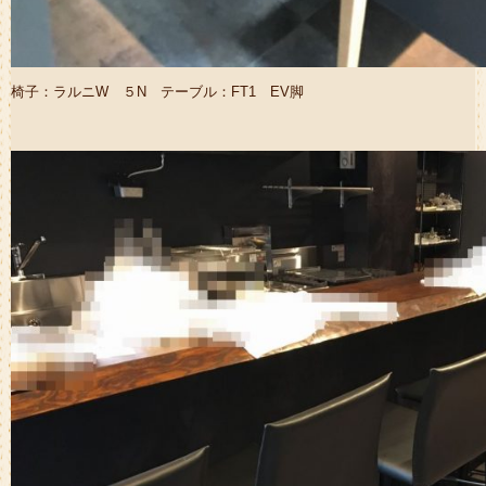
椅子：ラルニW ５N テーブル：FT1 EV脚