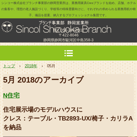
シンコー株式会社ブランチ事業部の静岡営業所は、業務用家具Cresブランドを始め、店舗、ホテル
の集客や、理想の老人施設づくり、学校等の特殊需要向けに、それぞれの求められる業務用机や椅
子、備品を提案、納入するプロフェッショナル集団です。
TEL.054-284-0311
〒422-8046
静岡県静岡市駿河区中島358-3
トップ
›
2018年
›
05月
5月 2018
のアーカイブ
N住宅
住宅展示場のモデルハウスに
クレス：テーブル・TB2893-UX/椅子・カリラA
を納品