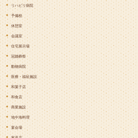
リハビリ病院
予備校
休憩室
会議室
住宅展示場
冠婚葬祭
動物病院
医療・福祉施設
和菓子店
和食店
商業施設
地中海料理
宴会場
家具店