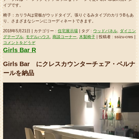
イプです。
椅子：カリラAは背板がウッドタイプ。張りぐるみタイプのカリラBもあ
り、さまざまなシーンにコーディネートできます。
2018年5月21日
|
カテゴリー :
住宅展示場
|
タグ :
ウッドパネル
,
ダイニン
グテーブル
,
モデルハウス
,
商談コーナー
,
木製椅子
|
投稿者 : ssizu-cres
|
コメントをどうぞ
Girls Bar R
Girls Bar にクレスカウンターチェア・ベルナ
ールを納品