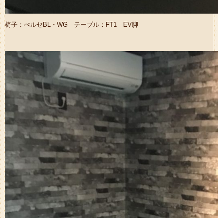
椅子：ぺルセBL・WG テーブル：FT1 EV脚