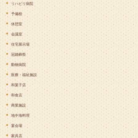
リハビリ病院
予備校
休憩室
会議室
住宅展示場
冠婚葬祭
動物病院
医療・福祉施設
和菓子店
和食店
商業施設
地中海料理
宴会場
家具店