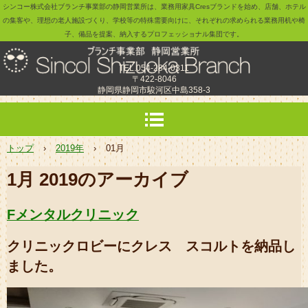
シンコー株式会社ブランチ事業部の静岡営業所は、業務用家具Cresブランドを始め、店舗、ホテル
の集客や、理想の老人施設づくり、学校等の特殊需要向けに、それぞれの求められる業務用机や椅
子、備品を提案、納入するプロフェッショナル集団です。
TEL.054-284-0311
〒422-8046
静岡県静岡市駿河区中島358-3
トップ
›
2019年
›
01月
1月 2019
のアーカイブ
Fメンタルクリニック
クリニックロビーにクレス スコルトを納品し
ました。