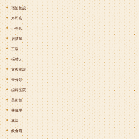
宿泊施設
寿司店
小売店
居酒屋
工場
張替え
文教施設
未分類
歯科医院
美術館
葬儀場
薬局
飲食店