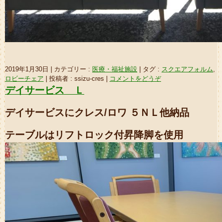
2019年1月30日
|
カテゴリー :
医療・福祉施設
|
タグ :
スクエアフォルム
,
ロビーチェア
|
投稿者 : ssizu-cres
|
コメントをどうぞ
デイサービス Ｌ
デイサービスにクレス/ロワ ５ＮＬ他納品
テーブルはリフトロック付昇降脚を使用