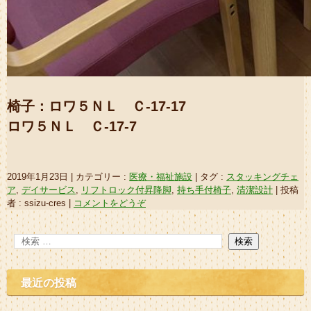
椅子：ロワ５ＮＬ Ｃ-17-17
ロワ５ＮＬ Ｃ-17-7
2019年1月23日
|
カテゴリー :
医療・福祉施設
|
タグ :
スタッキングチェ
ア
,
デイサービス
,
リフトロック付昇降脚
,
持ち手付椅子
,
清潔設計
|
投稿
者 : ssizu-cres
|
コメントをどうぞ
最近の投稿