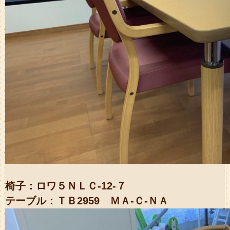
椅子：ロワ５ＮＬＣ-12-７
テーブル：ＴＢ2959 ＭＡ-Ｃ-ＮＡ