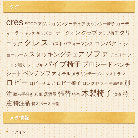
タグ
cres
カウンターチェア
カーデ
SOGO
アダル
カウンター椅子
クリ
クラブ
クオン
ィーラー
キッズコーナー
クラブ椅子
キッズ
クレス
ニック
コンパクト
コストパフォーマンス
シ
ソファ
スタッキングチェア
ョールーム
チェリー
ツ
パイプ椅子
プロシード
ベンチ
ートン張り
テーブル
ベンチソファ
シート
ホテル
メラミンテーブル
レストラン
ロビー
別
ロビー椅子
ロビーチェア
ロングセラー
中田産業
木製椅子
張替
注
特
居酒屋
取っ手付き
和風
待合
演漆
注
特注品
省スペース
食堂
メタ情報
ログイン