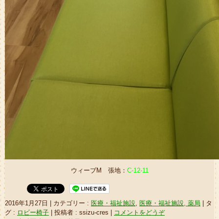
ウィーブM 張地：
C-12-11
2016年1月27日
|
カテゴリー :
医療・福祉施設
,
医療・福祉施設, 薬局
|
タ
グ :
ロビー椅子
|
投稿者 : ssizu-cres
|
コメントをどうぞ