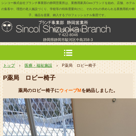
シンコー株式会社ブランチ事業部の静岡営業所は、業務用家具Cresブランドを始め、店舗、ホテル
の集客や、理想の老人施設づくり、学校等の特殊需要向けに、それぞれの求められる業務用机や椅
子、備品を提案、納入するプロフェッショナル集団です。
TEL.054-284-0311
〒422-8046
静岡県静岡市駿河区中島358-3
トップ
›
医療・福祉施設
›
P薬局 ロビー椅子
P薬局 ロビー椅子
薬局のロビー椅子に
ウィーブM
を納品しました。