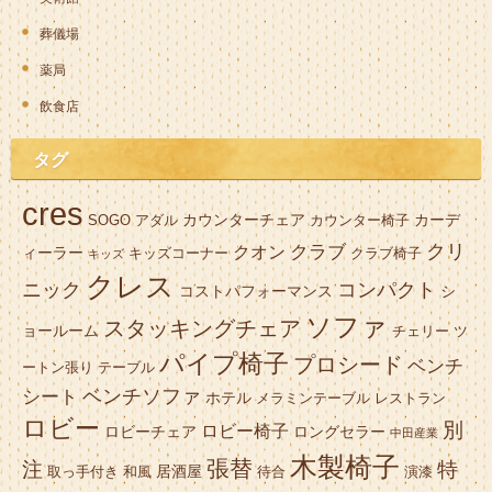
葬儀場
薬局
飲食店
タグ
cres
カウンターチェア
カーデ
SOGO
アダル
カウンター椅子
クリ
クラブ
クオン
ィーラー
キッズコーナー
クラブ椅子
キッズ
クレス
ニック
コンパクト
コストパフォーマンス
シ
ソファ
スタッキングチェア
ョールーム
チェリー
ツ
パイプ椅子
プロシード
ベンチ
ートン張り
テーブル
ベンチソファ
シート
ホテル
メラミンテーブル
レストラン
ロビー
別
ロビー椅子
ロビーチェア
ロングセラー
中田産業
木製椅子
張替
注
特
居酒屋
取っ手付き
和風
待合
演漆