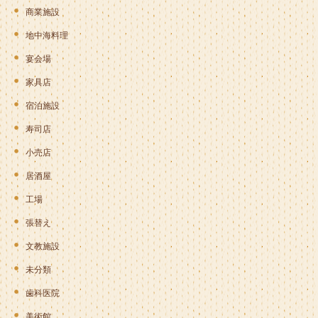
商業施設
地中海料理
宴会場
家具店
宿泊施設
寿司店
小売店
居酒屋
工場
張替え
文教施設
未分類
歯科医院
美術館